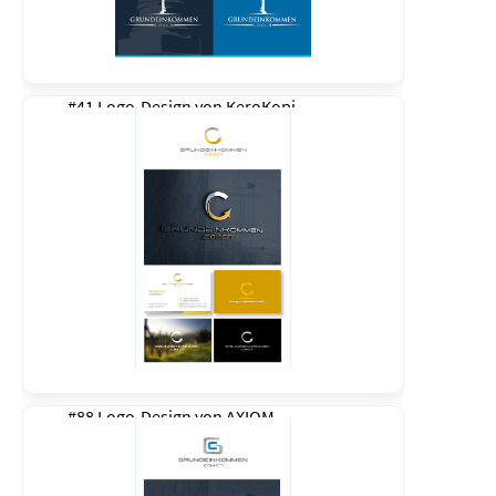
#41 Logo-Design von
KeroKopi
#88 Logo-Design von
AXIOM