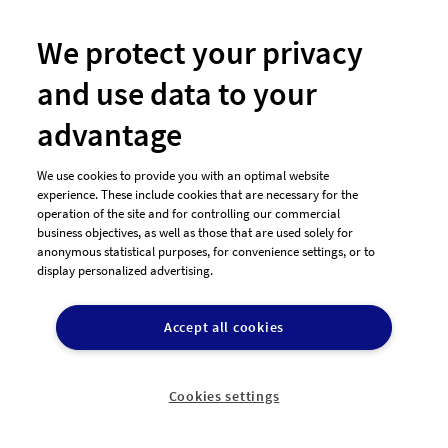
"
Ingenieurkammer
We protect your privacy
Wir feiern im Jahr 2020
unser 40-jähriges
and use data to your
Bestehen. Aus diesem
Grund benötigen wir,
advantage
neben unserem
bereits bestehenden
We use cookies to provide you with an optimal website
Logo, ein zusätzliches
experience. These include cookies that are necessary for the
Jubiläumslogo. Unser Name 'Ingenieurkammer
operation of the site and for controlling our commercial
Rheinland Pfalz' sollte verwendet werden und '40
business objectives, as well as those that are used solely for
anonymous statistical purposes, for convenience settings, or to
Jahre' muss ebenfalls im Logo vorkommen, das
display personalized advertising.
Datum '1980 - 20..
Accept all cookies
40
320,00€
Entwürfe
Preisgeld
Cookies settings
Alkoholfreier Wein sucht