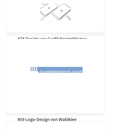
#74 Design von
GrafikdesignWismar
#59 Logo-Design von
Waldklee