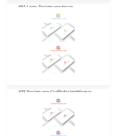
#91 Logo-Design von
torao
#75 Design von
GrafikdesignWismar