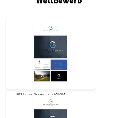
Wettbewerb
#93 Logo-Design von
AXIOM