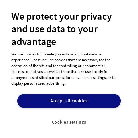
We protect your privacy
#103 Logo-Design von
Pixel79
and use data to your
advantage
We use cookies to provide you with an optimal website
experience. These include cookies that are necessary for the
operation of the site and for controlling our commercial
business objectives, as well as those that are used solely for
anonymous statistical purposes, for convenience settings, or to
display personalized advertising.
Accept all cookies
#102 Logo-Design von
Pixel79
Cookies settings