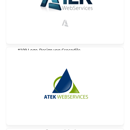
#109 Logo-Design von
Crocodile