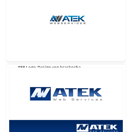
#88 Logo-Design von
kraskosha