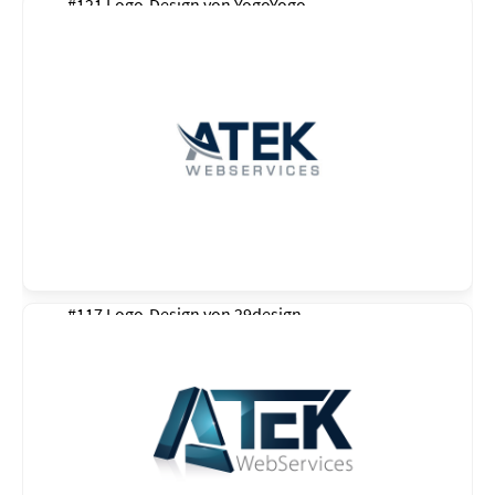
#121 Logo-Design von
YogoYogo
#117 Logo-Design von
29design