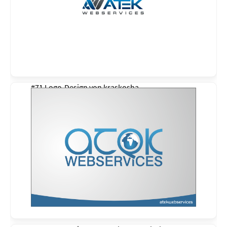
#71 Logo-Design von
kraskosha