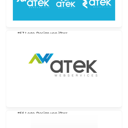
#57 Logo-Design von
iPars
#56 Logo-Design von
iPars