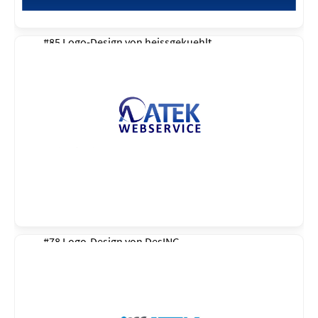
#85 Logo-Design von
heissgekuehlt
#78 Logo-Design von
DesING