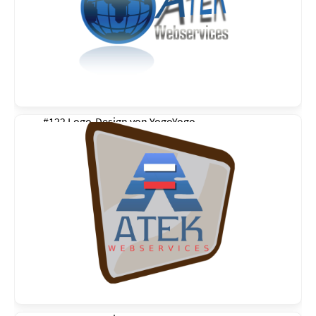
#122 Logo-Design von
YogoYogo