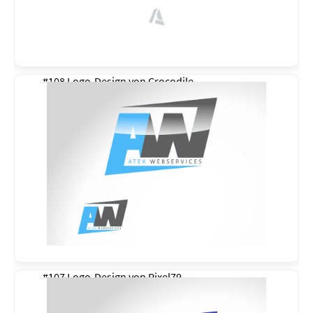
#108 Logo-Design von
Crocodile
#107 Logo-Design von
Pixel79