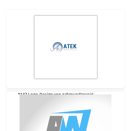
#137 Logo-Design von
zahmundzornig