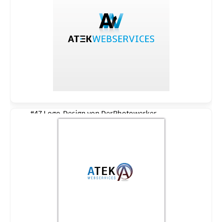
#47 Logo-Design von
DerPhotowerker