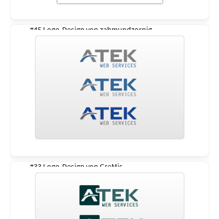
#45 Logo-Design von
zahmundzornig
#33 Logo-Design von
GreMis