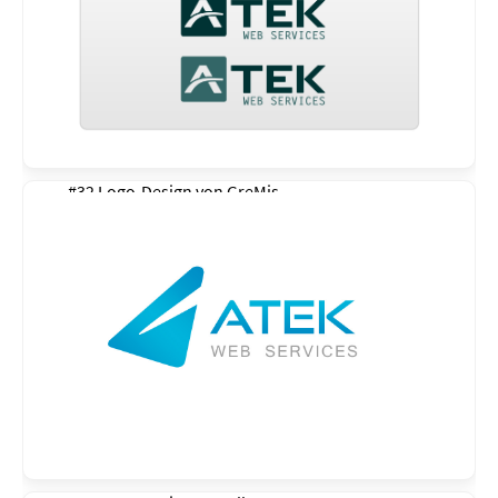
#32 Logo-Design von
GreMis