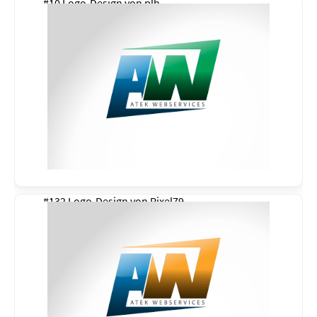
#10 Logo-Design von
plh
#132 Logo-Design von
Pixel79