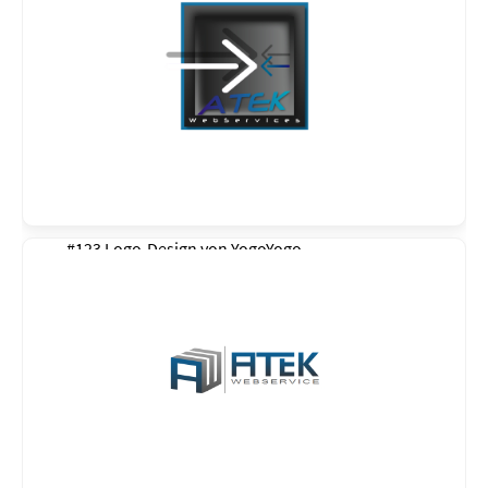
#123 Logo-Design von
YogoYogo