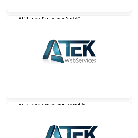
#118 Logo-Design von
DesING
#113 Logo-Design von
Crocodile