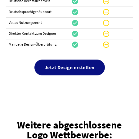
check_circle
do_not_disturb_on
canc
Deutsche Rechtssicherheit
check_circle
do_not_disturb_on
canc
Deutschsprachiger Support
check_circle
do_not_disturb_on
do_not_distur
Volles Nutzungsrecht
check_circle
do_not_disturb_on
canc
Direkter Kontakt zum Designer
check_circle
do_not_disturb_on
canc
Manuelle Design-Überprüfung
Jetzt Design erstellen
Weitere abgeschlossene
Logo Wettbewerbe: