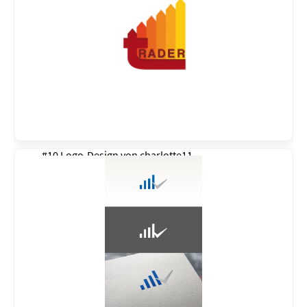
#10 Logo-Design von
charlotte11