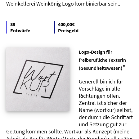
Weinkellerei Weinkönig Logo kombinierbar sein..
89
400,00€
Entwürfe
Preisgeld
Logo-Design für
freiberufliche Texterin
"
(Gesundheitswesen)
Generell bin ich für
Vorschläge in alle
Richtungen offen.
Zentral ist sicher der
Name (wortkur) selbst,
der durch die Schriftart
und Setzung gut zur
Geltung kommen sollte. Wortkur als Konzept (meine
Arbeit als Kur für Wörter/Texte der Kunden) soll später