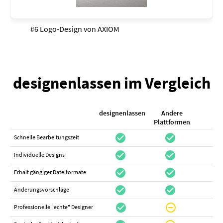
#6 Logo-Design von
AXIOM
designenlassen im Vergleich
designenlassen
Andere
K
Plattformen
check_circle
check_circle
check_cir
Schnelle Bearbeitungszeit
check_circle
check_circle
do_not_distur
Individuelle Designs
check_circle
check_circle
canc
Erhalt gängiger Dateiformate
check_circle
check_circle
canc
Änderungsvorschläge
check_circle
do_not_disturb_on
canc
Professionelle "echte" Designer