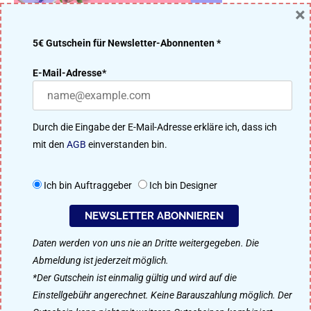
×
5€ Gutschein für Newsletter-Abonnenten *
DER DESIGNENLASSEN.DE BLOG – DESIGN MACHT IDEEN
E-Mail-Adresse*
ERFOLGREICH
Viele Designer aus unserer 91.200 Mitglieder starken Community
Durch die Eingabe der E-Mail-Adresse erkläre ich, dass ich
treten im kreativen Wettbewerb um das beste Ergebnis an. Perfekt
mit den
AGB
einverstanden bin.
für Logo-Design, Webdesign, Flyer, Plakat-Design, Namensfindung
uvm.
Ich bin Auftraggeber
Ich bin Designer
So funktioniert designenlassen.de
NEWSLETTER ABONNIEREN
Daten werden von uns nie an Dritte weitergegeben. Die
Als Designer mitmachen
Abmeldung ist jederzeit möglich.
*Der Gutschein ist einmalig gültig und wird auf die
Einstellgebühr angerechnet. Keine Barauszahlung möglich. Der