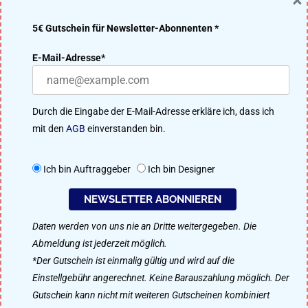
×
5€ Gutschein für Newsletter-Abonnenten *
DER DESIGNENLASSEN.DE BLOG – DESIGN MACHT IDEEN
E-Mail-Adresse*
ERFOLGREICH
Viele Designer aus unserer 91.200 Mitglieder starken Community
Durch die Eingabe der E-Mail-Adresse erkläre ich, dass ich
treten im kreativen Wettbewerb um das beste Ergebnis an. Perfekt
mit den
AGB
einverstanden bin.
für Logo-Design, Webdesign, Flyer, Plakat-Design, Namensfindung
uvm.
Ich bin Auftraggeber
Ich bin Designer
So funktioniert designenlassen.de
NEWSLETTER ABONNIEREN
Daten werden von uns nie an Dritte weitergegeben. Die
Als Designer mitmachen
Abmeldung ist jederzeit möglich.
*Der Gutschein ist einmalig gültig und wird auf die
Einstellgebühr angerechnet. Keine Barauszahlung möglich. Der
Gutschein kann nicht mit weiteren Gutscheinen kombiniert