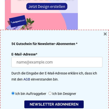
×
5€ Gutschein für Newsletter-Abonnenten *
DER DESIGNENLASSEN.DE BLOG – DESIGN MACHT IDEEN
E-Mail-Adresse*
ERFOLGREICH
Viele Designer aus unserer 91.200 Mitglieder starken Community
Durch die Eingabe der E-Mail-Adresse erkläre ich, dass ich
treten im kreativen Wettbewerb um das beste Ergebnis an. Perfekt
mit den
AGB
einverstanden bin.
für Logo-Design, Webdesign, Flyer, Plakat-Design, Namensfindung
uvm.
Ich bin Auftraggeber
Ich bin Designer
So funktioniert designenlassen.de
NEWSLETTER ABONNIEREN