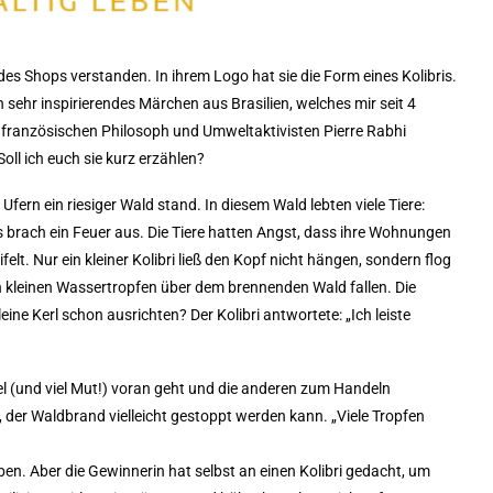
es Shops verstanden. In ihrem Logo hat sie die Form eines Kolibris.
 sehr inspirierendes Märchen aus Brasilien, welches mir seit 4
m französischen Philosoph und Umweltaktivisten Pierre Rabhi
oll ich euch sie kurz erzählen?
fern ein riesiger Wald stand. In diesem Wald lebten viele Tiere:
s brach ein Feuer aus. Die Tiere hatten Angst, dass ihre Wohnungen
lt. Nur ein kleiner Kolibri ließ den Kopf nicht hängen, sondern flog
en kleinen Wassertropfen über dem brennenden Wald fallen. Die
ine Kerl schon ausrichten? Der Kolibri antwortete: „Ich leiste
spiel (und viel Mut!) voran geht und die anderen zum Handeln
et, der Waldbrand vielleicht gestoppt werden kann. „Viele Tropfen
ben. Aber die Gewinnerin hat selbst an einen Kolibri gedacht, um