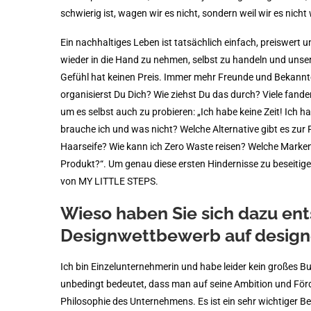
schwierig ist, wagen wir es nicht, sondern weil wir es nicht
Ein nachhaltiges Leben ist tatsächlich einfach, preiswert 
wieder in die Hand zu nehmen, selbst zu handeln und unse
Gefühl hat keinen Preis. Immer mehr Freunde und Bekannte
organisierst Du Dich? Wie ziehst Du das durch? Viele fand
um es selbst auch zu probieren: „Ich habe keine Zeit! Ich h
brauche ich und was nicht? Welche Alternative gibt es zur
Haarseife? Wie kann ich Zero Waste reisen? Welche Marken
Produkt?“. Um genau diese ersten Hindernisse zu beseitigen
von MY LITTLE STEPS.
Wieso haben Sie sich dazu ent
Designwettbewerb auf design
Ich bin Einzelunternehmerin und habe leider kein großes Bu
unbedingt bedeutet, dass man auf seine Ambition und För
Philosophie des Unternehmens. Es ist ein sehr wichtiger B