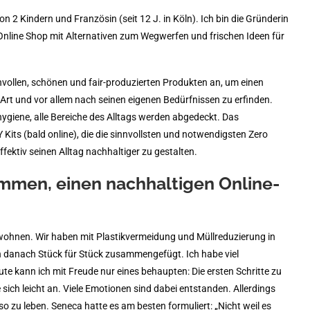
on 2 Kindern und Französin (seit 12 J. in Köln). Ich bin die Gründerin
r Online Shop mit Alternativen zum Wegwerfen und frischen Ideen für
vollen, schönen und fair-produzierten Produkten an, um einen
 Art und vor allem nach seinen eigenen Bedürfnissen zu erfinden.
ygiene, alle Bereiche des Alltags werden abgedeckt. Das
Kits (bald online), die die sinnvollsten und notwendigsten Zero
ektiv seinen Alltag nachhaltiger zu gestalten.
ommen, einen nachhaltigen Online-
u wohnen. Wir haben mit Plastikvermeidung und Müllreduzierung in
 danach Stück für Stück zusammengefügt. Ich habe viel
eute kann ich mit Freude nur eines behaupten: Die ersten Schritte zu
ich leicht an. Viele Emotionen sind dabei entstanden. Allerdings
, so zu leben. Seneca hatte es am besten formuliert: „Nicht weil es