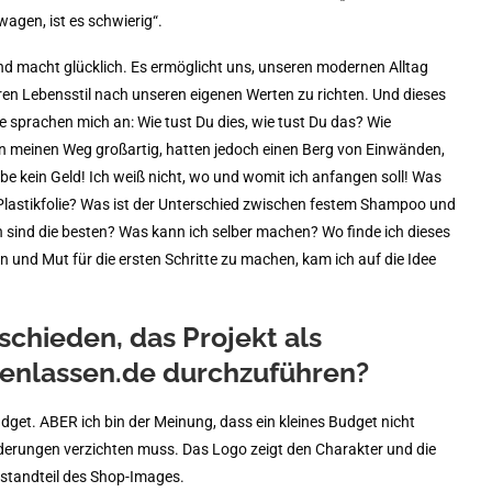
 wagen, ist es schwierig“.
und macht glücklich. Es ermöglicht uns, unseren modernen Alltag
ren Lebensstil nach unseren eigenen Werten zu richten. Und dieses
 sprachen mich an: Wie tust Du dies, wie tust Du das? Wie
en meinen Weg großartig, hatten jedoch einen Berg von Einwänden,
abe kein Geld! Ich weiß nicht, wo und womit ich anfangen soll! Was
 Plastikfolie? Was ist der Unterschied zwischen festem Shampoo und
 sind die besten? Was kann ich selber machen? Wo finde ich dieses
 und Mut für die ersten Schritte zu machen, kam ich auf die Idee
schieden, das Projekt als
enlassen.de durchzuführen?
dget. ABER ich bin der Meinung, dass ein kleines Budget nicht
derungen verzichten muss. Das Logo zeigt den Charakter und die
estandteil des Shop-Images.