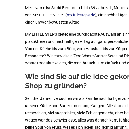
Mein Name ist Sigrid Bernard, ich bin 39 Jahre alt, Mutter v
von MY LITTLE STEPS (
mylittlesteps.de
), ein nachhaltige
einen umweltbewussten Alltag.
MY LITTLE STEPS bietet eine durchdachte Auswahl an sinn
plastikfreien und nachhaltigen Alltag auf ganz persönliche
Von der Küche bis zum Büro, vom Haushalt bis zur Körperh
Besondere? Wir entwickeln Zero Waste Starter Sets und DIY 
Waste Produkte zeigen, die man braucht, um einfach und eff
Wie sind Sie auf die Idee gek
Shop zu gründen?
Seit drei Jahren versuchen wir als Familie nachhaltiger z
unserer Küche und Badezimmer angefangen. Alles hat sich
recherchiert, viel ausprobiert, viele Fehler gemacht, aber h
wagen war das Schwierigste, alles was danach kam, fühlte s
keine Spur von Frust, weil es sich jeden Tag richtig anfühlt