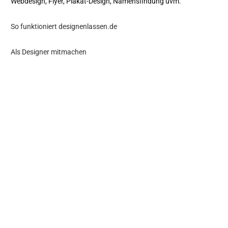
Webdesign, Flyer, Plakat-Design, Namensfindung uvm.
So funktioniert designenlassen.de
Als Designer mitmachen