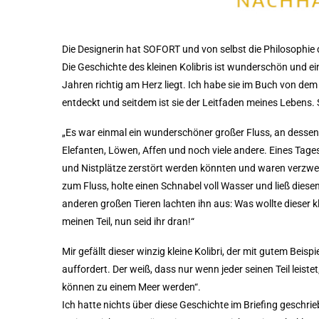
Die Designerin hat SOFORT und von selbst die Philosophie d
Die Geschichte des kleinen Kolibris ist wunderschön und ein
Jahren richtig am Herz liegt. Ich habe sie im Buch von de
entdeckt und seitdem ist sie der Leitfaden meines Lebens. S
„Es war einmal ein wunderschöner großer Fluss, an dessen U
Elefanten, Löwen, Affen und noch viele andere. Eines Tage
und Nistplätze zerstört werden könnten und waren verzweife
zum Fluss, holte einen Schnabel voll Wasser und ließ dies
anderen großen Tieren lachten ihn aus: Was wollte dieser kle
meinen Teil, nun seid ihr dran!“
Mir gefällt dieser winzig kleine Kolibri, der mit gutem Bei
auffordert. Der weiß, dass nur wenn jeder seinen Teil leist
können zu einem Meer werden“.
Ich hatte nichts über diese Geschichte im Briefing geschrie