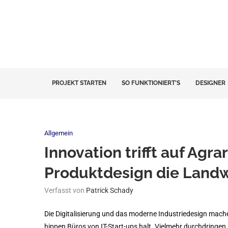
PROJEKT STARTEN
SO FUNKTIONIERT’S
DESIGNER
Allgemein
Innovation trifft auf Agr
Produktdesign die Landwi
Verfasst von
Patrick Schady
Die Digitalisierung und das moderne Industriedesign mach
hippen Büros von IT-Start-ups halt. Vielmehr durchdringen