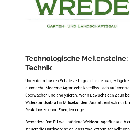
Technologische Meilensteine: 
Technik
Unter der robusten Schale verbirgt sich eine ausgeklügelte
ausmacht. Moderne Agrartechnik verlässt sich auf smarte 
überwachen und analysieren. Wenn Bewuchs den Zaun berührt
Widerstandsabfall in Millisekunden. Anstatt einfach nur b
Reaktionszeit und Energiemenge.
Besonders Das EU-weit stärkste Weidezaungerät nutzt hier
steuert die Hardware so an, dass zwei extrem schnelle Im