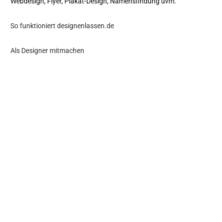
Webdesign, Flyer, Plakat-Design, Namensfindung uvm.
So funktioniert designenlassen.de
Als Designer mitmachen