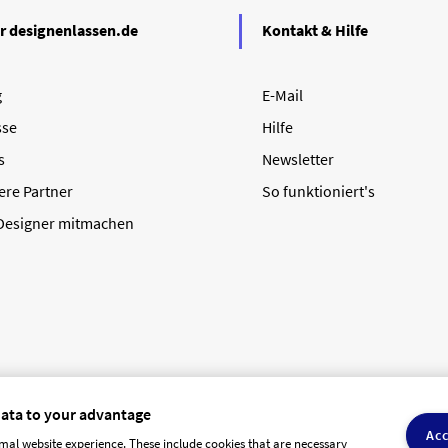
r designenlassen.de
Kontakt & Hilfe
g
E-Mail
sse
Hilfe
s
Newsletter
ere Partner
So funktioniert's
 Designer mitmachen
data to your advantage
Acc
mal website experience. These include cookies that are necessary