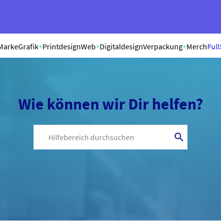
Marke
Grafik
+
Printdesign
Web
+
Digitaldesign
Verpackung
+
Merch
Full
Wie können wir Dir helfen?
