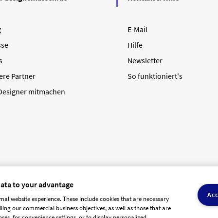
g
E-Mail
sse
Hilfe
s
Newsletter
ere Partner
So funktioniert's
 Designer mitmachen
data to your advantage
Acc
mal website experience. These include cookies that are necessary
olling our commercial business objectives, as well as those that are
AGB Dienstleister
Datenschutz
Impressum
Vergütungsrege
ses, for convenience settings, or to display personalized