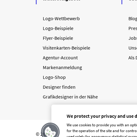
Logo-Wettbewerb
Blo
Logo-Beispiele
Pre
Flyer-Beispiele
Job
Visitenkarten-Beispiele
Uns
Agentur-Account
Als
Markenanmeldung
Logo-Shop
Designer finden
Grafikdesigner in der Nähe
We protect your privacy and use 
We use cookies to provide you with an opti
for the operation of the site and for contr
© 2026 designenlassen.de
AGB Auftraggeber
used solely for anonymous statistical purpo