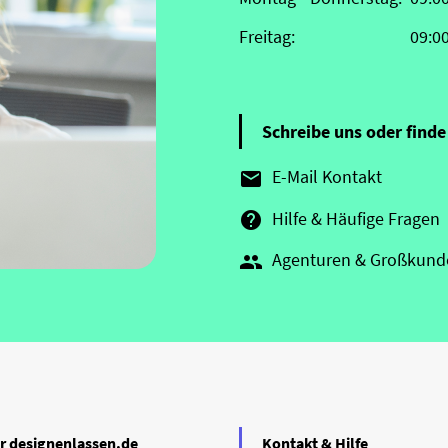
Freitag:
09:0
Schreibe uns oder finde 
E-Mail Kontakt

Hilfe & Häufige Fragen

Agenturen & Großkund

r designenlassen.de
Kontakt & Hilfe