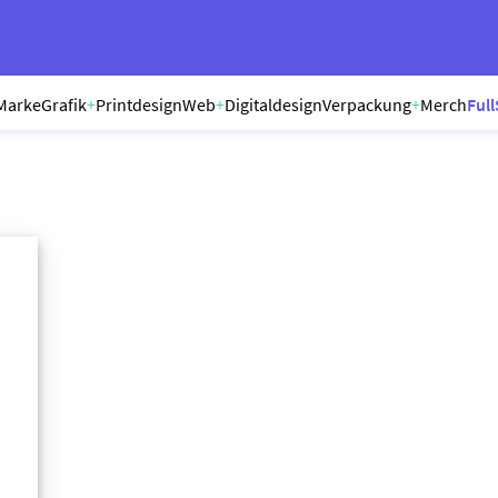
Marke
Grafik
+
Printdesign
Web
+
Digitaldesign
Verpackung
+
Merch
Full