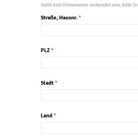
Sollte kein Firmenname vorhanden sein, bitte 'i
Straße, Hausnr.
*
PLZ
*
Stadt
*
Land
*