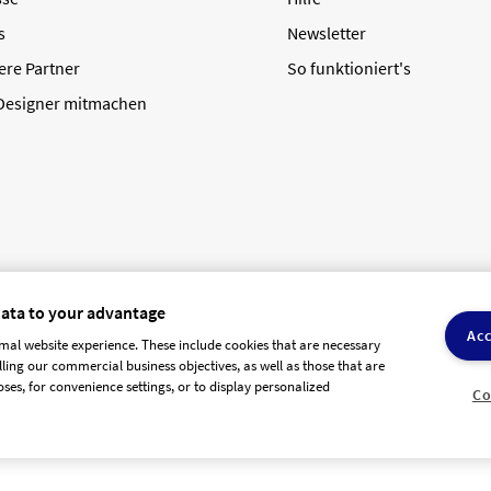
s
Newsletter
ere Partner
So funktioniert's
 Designer mitmachen
data to your advantage
Acc
mal website experience. These include cookies that are necessary
olling our commercial business objectives, as well as those that are
AGB Dienstleister
Datenschutz
Impressum
Vergütungsrege
ses, for convenience settings, or to display personalized
Co