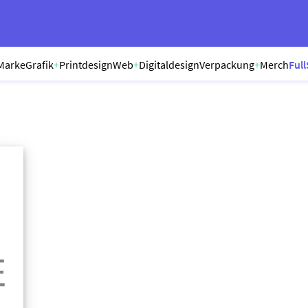
Marke
Grafik
+
Printdesign
Web
+
Digitaldesign
Verpackung
+
Merch
Full