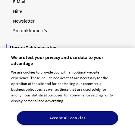
E-Mail
Hilfe
Newsletter
So funktioniert's
Unsere Zahlungsarten
We protect your privacy and use data to your
advantage
We use cookies to provide you with an optimal website
experience. These include cookies that are necessary for the
operation of the site and for controlling our commercial
business objectives, as well as those that are used solely for
anonymous statistical purposes, for convenience settings, or to
display personalized advertising.
© 2026 designenlassen.de
AGB Auftraggeber
Accept all cookies
AGB Dienstleister
Datenschutz
Impressum
Vergütungsregeln
Cookie-Einstellungen