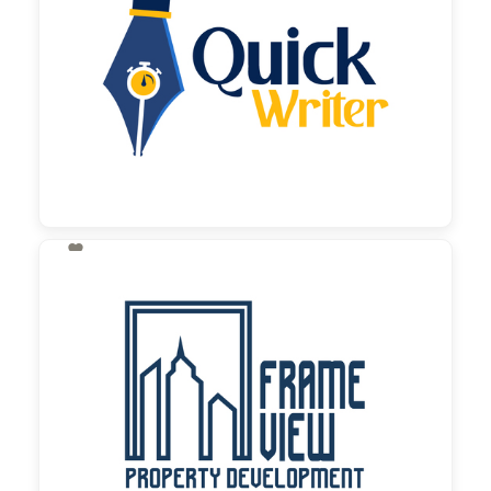

60,00 €
zzgl. MwSt

130,00 €
zzgl. MwSt