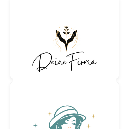

90,00 €
zzgl. MwSt

190,00 €
zzgl. MwSt