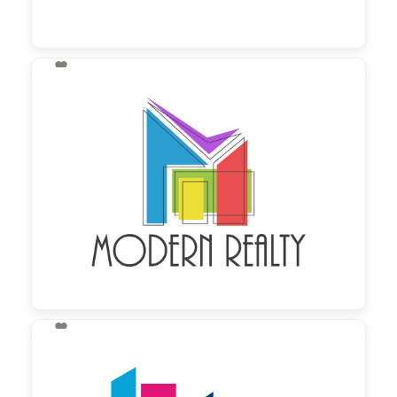

130,00 €
zzgl. MwSt

130,00 €
zzgl. MwSt