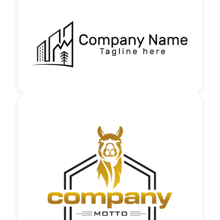

130,00 €
zzgl. MwSt

60,00 €
zzgl. MwSt