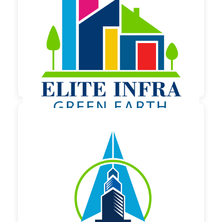

130,00 €
zzgl. MwSt