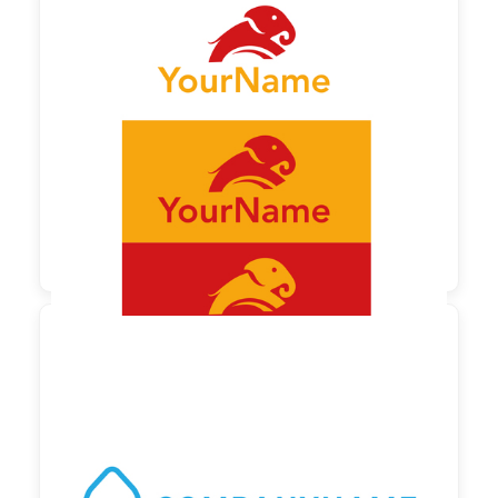
130,00 €
zzgl. MwSt

230,00 €
zzgl. MwSt