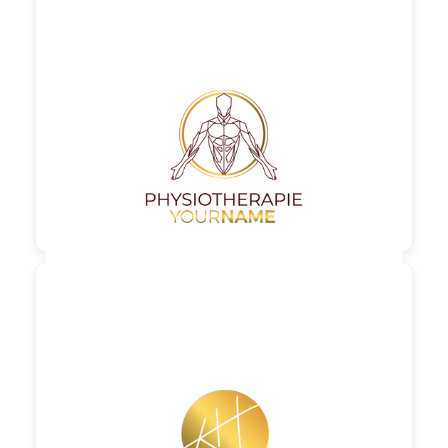

90,00 €
zzgl. MwSt

90,00 €
zzgl. MwSt