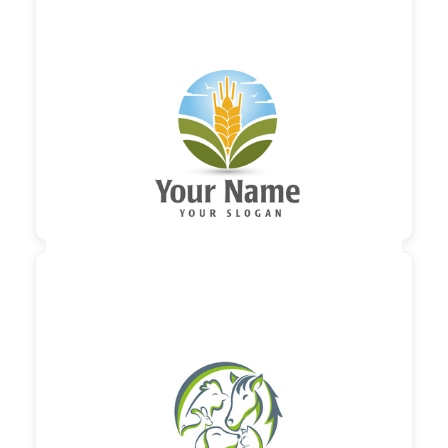

230,00 €
zzgl. MwSt

60,00 €
zzgl. MwSt