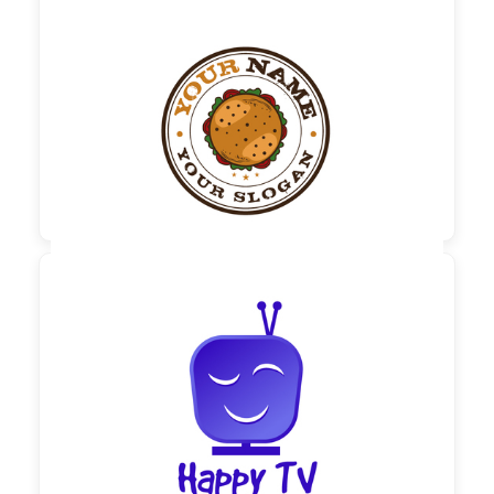

60,00 €
zzgl. MwSt

60,00 €
zzgl. MwSt