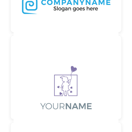

90,00 €
zzgl. MwSt