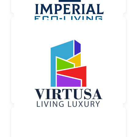

150,00 €
zzgl. MwSt