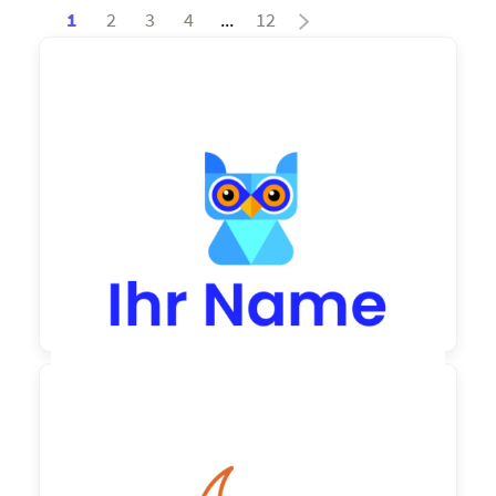
1
2
3
4
...
12
