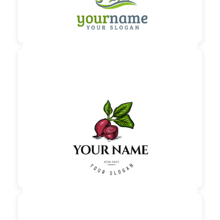

60,00 €
zzgl. MwSt