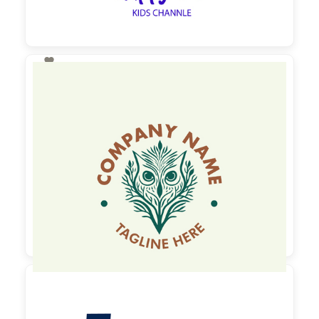

130,00 €
zzgl. MwSt