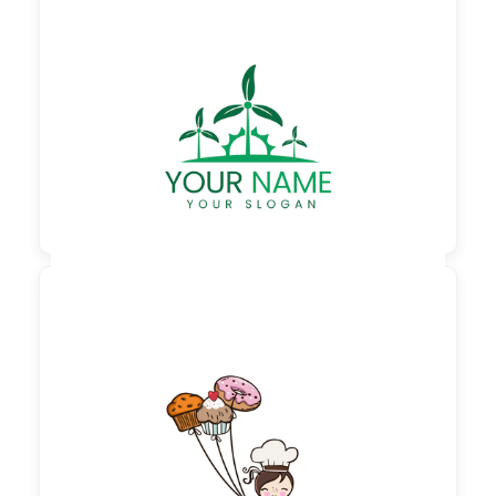

60,00 €
zzgl. MwSt

60,00 €
zzgl. MwSt