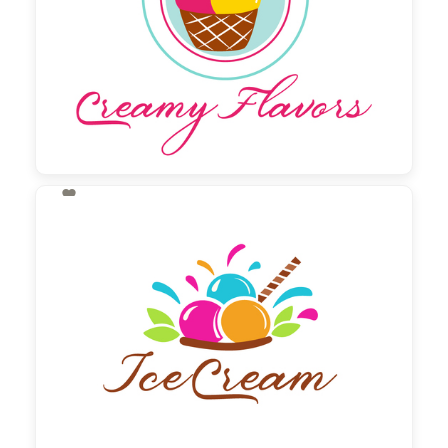

130,00 €
zzgl. MwSt