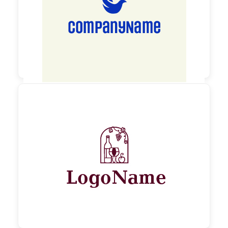

60,00 €
zzgl. MwSt