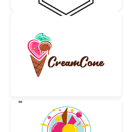

60,00 €
zzgl. MwSt

130,00 €
zzgl. MwSt