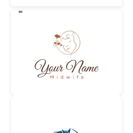

130,00 €
zzgl. MwSt

90,00 €
zzgl. MwSt