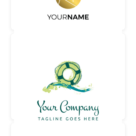

90,00 €
zzgl. MwSt