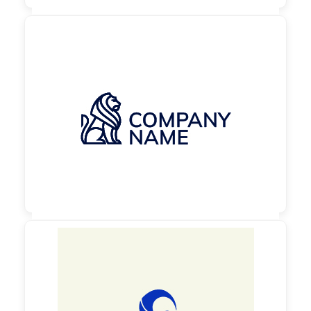

130,00 €
zzgl. MwSt

130,00 €
zzgl. MwSt