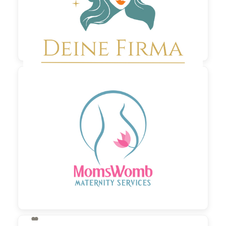

190,00 €
zzgl. MwSt
