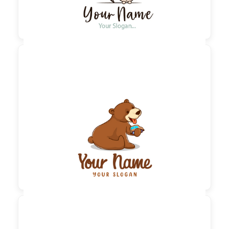

60,00 €
zzgl. MwSt