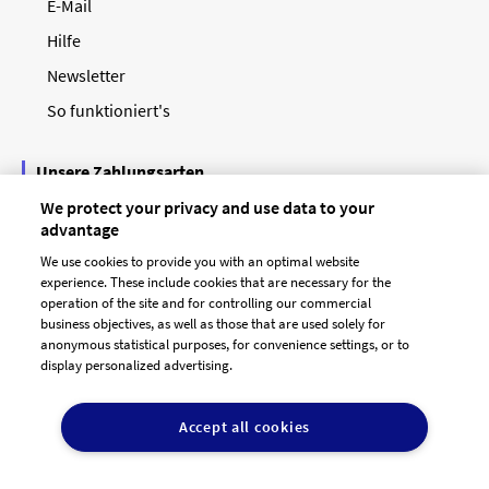
E-Mail
Hilfe
Newsletter
So funktioniert's
Unsere Zahlungsarten
We protect your privacy and use data to your
advantage
We use cookies to provide you with an optimal website
experience. These include cookies that are necessary for the
operation of the site and for controlling our commercial
business objectives, as well as those that are used solely for
anonymous statistical purposes, for convenience settings, or to
display personalized advertising.
© 2026 designenlassen.de
AGB Auftraggeber
Accept all cookies
AGB Dienstleister
Datenschutz
Impressum
Vergütungsregeln
Cookie-Einstellungen