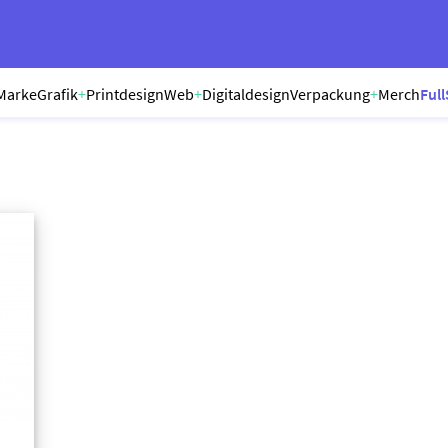
Marke
Grafik
+
Printdesign
Web
+
Digitaldesign
Verpackung
+
Merch
Full