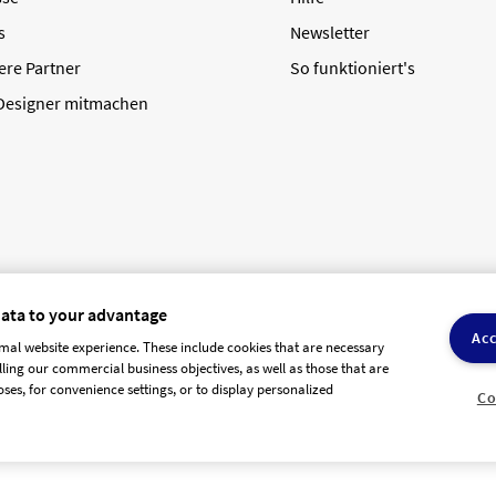
s
Newsletter
ere Partner
So funktioniert's
 Designer mitmachen
data to your advantage
Acc
mal website experience. These include cookies that are necessary
olling our commercial business objectives, as well as those that are
AGB Dienstleister
Datenschutz
Impressum
Vergütungsrege
ses, for convenience settings, or to display personalized
Co