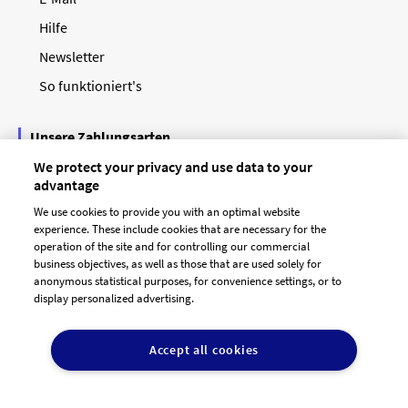
Hilfe
Newsletter
So funktioniert's
Unsere Zahlungsarten
We protect your privacy and use data to your
advantage
We use cookies to provide you with an optimal website
experience. These include cookies that are necessary for the
operation of the site and for controlling our commercial
business objectives, as well as those that are used solely for
anonymous statistical purposes, for convenience settings, or to
display personalized advertising.
© 2026 designenlassen.de
AGB Auftraggeber
Accept all cookies
AGB Dienstleister
Datenschutz
Impressum
Vergütungsregeln
Cookie-Einstellungen
DE