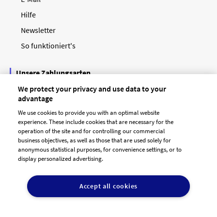
Hilfe
Newsletter
So funktioniert's
Unsere Zahlungsarten
We protect your privacy and use data to your
advantage
We use cookies to provide you with an optimal website
experience. These include cookies that are necessary for the
operation of the site and for controlling our commercial
business objectives, as well as those that are used solely for
anonymous statistical purposes, for convenience settings, or to
display personalized advertising.
© 2026 designenlassen.de
AGB Auftraggeber
Accept all cookies
AGB Dienstleister
Datenschutz
Impressum
Vergütungsregeln
Cookie-Einstellungen
DE