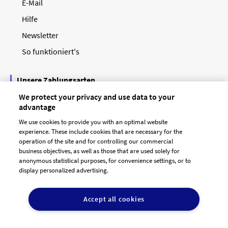
E-Mail
Hilfe
Newsletter
So funktioniert's
Unsere Zahlungsarten
We protect your privacy and use data to your
advantage
We use cookies to provide you with an optimal website
experience. These include cookies that are necessary for the
operation of the site and for controlling our commercial
business objectives, as well as those that are used solely for
anonymous statistical purposes, for convenience settings, or to
display personalized advertising.
© 2026 designenlassen.de
AGB Auftraggeber
Accept all cookies
AGB Dienstleister
Datenschutz
Impressum
Vergütungsregeln
Cookie-Einstellungen