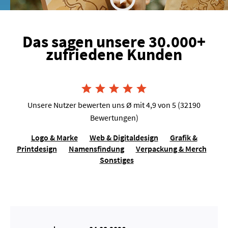
Das sagen unsere 30.000+
zufriedene Kunden
Joshua van Dijk, Tausendkraut





Unsere Nutzer bewerten uns Ø mit 4,9 von 5 (32190
Bewertungen)
Logo & Marke
Web & Digitaldesign
Grafik &
Printdesign
Namensfindung
Verpackung & Merch
Sonstiges
Lilo Molina, Sängerin für Events