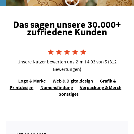
Das sagen unsere 30.000+
zufriedene Kunden
Joshua van Dijk, Tausendkraut





Unsere Nutzer bewerten uns Ø mit 4.93 von 5 (312
Bewertungen)
Logo & Marke
Web & Digitaldesign
Grafik &
Printdesign
Namensfindung
Verpackung & Merch
Sonstiges
Lilo Molina, Sängerin für Events