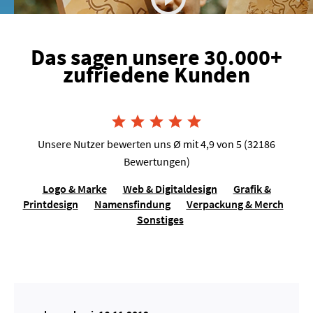
Das sagen unsere 30.000+
zufriedene Kunden
Joshua van Dijk, Tausendkraut





Unsere Nutzer bewerten uns Ø mit 4,9 von 5 (32186
Bewertungen)
Logo & Marke
Web & Digitaldesign
Grafik &
Printdesign
Namensfindung
Verpackung & Merch
Sonstiges
Lilo Molina, Sängerin für Events