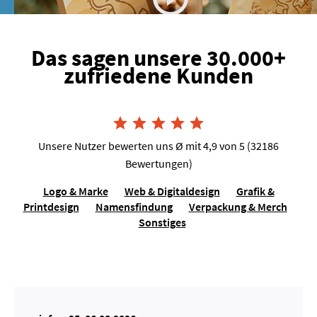
Das sagen unsere 30.000+
zufriedene Kunden
Joshua van Dijk, Tausendkraut





Unsere Nutzer bewerten uns Ø mit 4,9 von 5 (32186
Bewertungen)
Logo & Marke
Web & Digitaldesign
Grafik &
Printdesign
Namensfindung
Verpackung & Merch
Sonstiges
Lilo Molina, Sängerin für Events