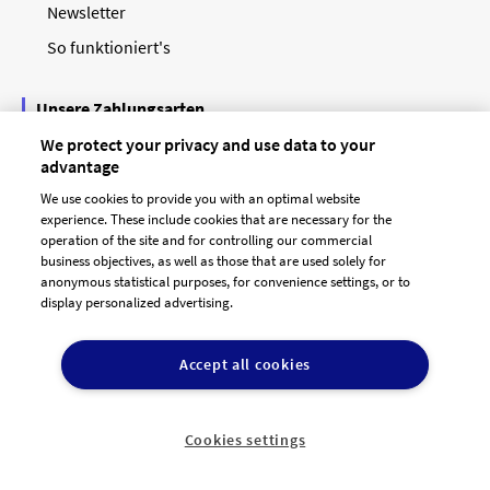
Newsletter
So funktioniert's
Unsere Zahlungsarten
We protect your privacy and use data to your
advantage
We use cookies to provide you with an optimal website
experience. These include cookies that are necessary for the
operation of the site and for controlling our commercial
business objectives, as well as those that are used solely for
anonymous statistical purposes, for convenience settings, or to
display personalized advertising.
© 2026 designenlassen.de
AGB Auftraggeber
Accept all cookies
AGB Dienstleister
Datenschutz
Impressum
Vergütungsregeln
Cookie-Einstellungen

DE
Cookies settings