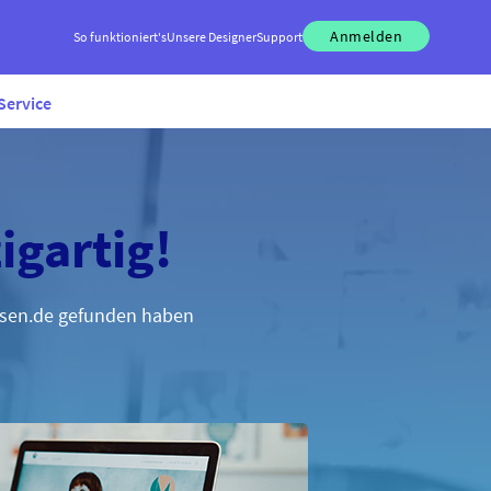
Anmelden
So funktioniert's
Unsere Designer
Support
Service
igartig!
assen.de gefunden haben