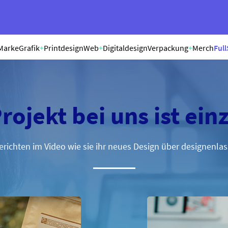
Marke
Grafik
+
Printdesign
Web
+
Digitaldesign
Verpackung
+
Merch
Full
rojekt bei uns ist einz
richten im Video wie sie ihr neues Design über designenl