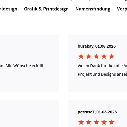
aldesign
Grafik & Printdesign
Namensfindung
Ver
burakay, 01.08.2026





. Alle Wünsche erfüllt.
Vielen Dank für die tolle A
Projekt und Designs ans
petrasc7, 01.08.2026




