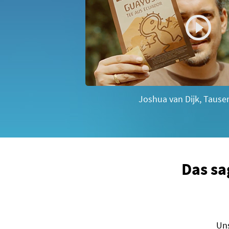
Joshua van Dijk, Tause
Das sa
Uns