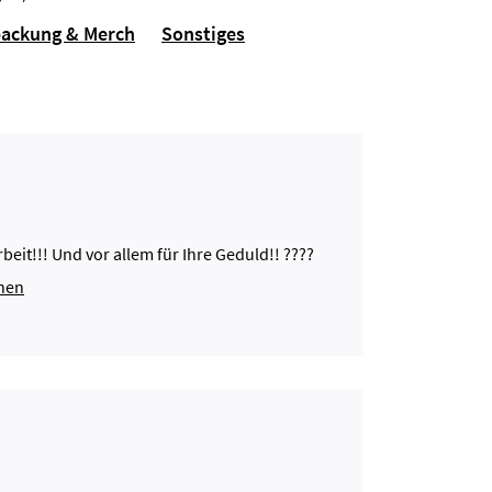
packung & Merch
Sonstiges
rbeit!!! Und vor allem für Ihre Geduld!! ????
ehen