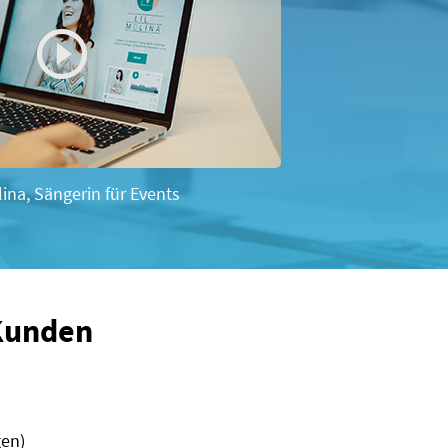
lina, Sängerin für Events
 Kunden
gen)