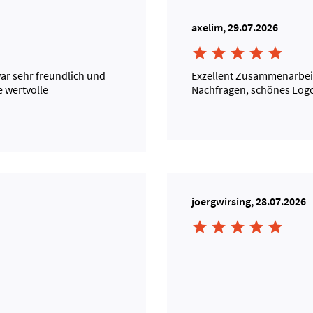
axelim, 29.07.2026





war sehr freundlich und
Exzellent Zusammenarbeit
e wertvolle
Nachfragen, schönes Log
joergwirsing, 28.07.2026




