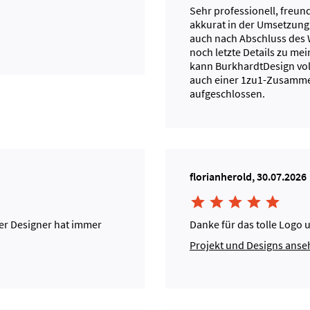
Sehr professionell, freun
akkurat in der Umsetzun
auch nach Abschluss des 
noch letzte Details zu mei
kann BurkhardtDesign vol
auch einer 1zu1-Zusammen
aufgeschlossen.
florianherold, 30.07.2026





der Designer hat immer
Danke für das tolle Logo
Projekt und Designs ans