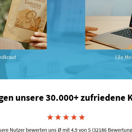
ndkraut
Lilo Mo
gen unsere 30.000+ zufriedene





ere Nutzer bewerten uns Ø mit 4,9 von 5 (32186 Bewertun