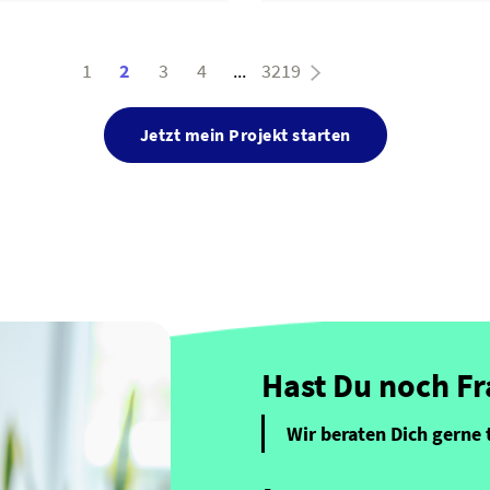
1
2
3
4
...
3219
Jetzt mein Projekt starten
Hast Du noch F
Wir beraten Dich gerne 