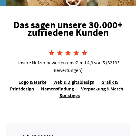
Das sagen unsere 30.000+
zufriedene Kunden
Joshua van Dijk, Tausendkraut





Unsere Nutzer bewerten uns Ø mit 4,9 von 5 (32193
Bewertungen)
Logo & Marke
Web & Digitaldesign
Grafik &
Printdesign
Namensfindung
Verpackung & Merch
Sonstiges
Lilo Molina, Sängerin für Events