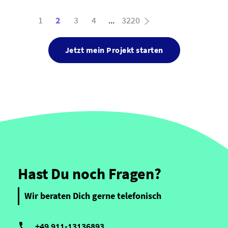
1
2
3
4
...
3220
Jetzt mein Projekt starten
Hast Du noch Fragen?
Wir beraten Dich gerne telefonisch

+49 911-13136893