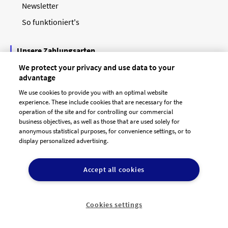
Newsletter
So funktioniert's
Unsere Zahlungsarten
We protect your privacy and use data to your
advantage
We use cookies to provide you with an optimal website
experience. These include cookies that are necessary for the
operation of the site and for controlling our commercial
business objectives, as well as those that are used solely for
anonymous statistical purposes, for convenience settings, or to
display personalized advertising.
© 2026 designenlassen.de
AGB Auftraggeber
Accept all cookies
AGB Dienstleister
Datenschutz
Impressum
Vergütungsregeln
Cookie-Einstellungen

DE
Cookies settings