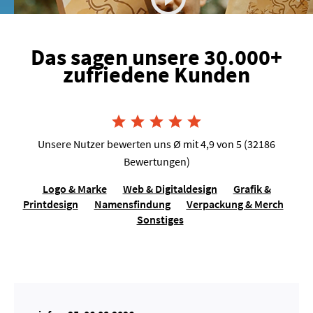
Das sagen unsere 30.000+
zufriedene Kunden
Joshua van Dijk, Tausendkraut





Unsere Nutzer bewerten uns Ø mit 4,9 von 5 (32186
Bewertungen)
Logo & Marke
Web & Digitaldesign
Grafik &
Printdesign
Namensfindung
Verpackung & Merch
Sonstiges
Lilo Molina, Sängerin für Events