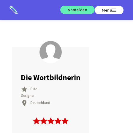
Anmelden
Menü
Die Wortbildnerin

Elite-
Designer

Deutschland