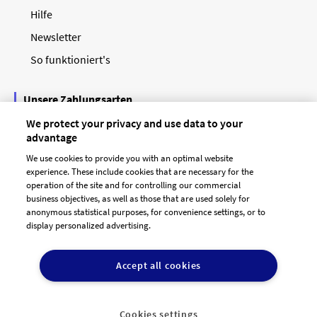
Hilfe
Newsletter
So funktioniert's
Unsere Zahlungsarten
We protect your privacy and use data to your
advantage
We use cookies to provide you with an optimal website
experience. These include cookies that are necessary for the
operation of the site and for controlling our commercial
business objectives, as well as those that are used solely for
anonymous statistical purposes, for convenience settings, or to
display personalized advertising.
© 2026 designenlassen.de
AGB Auftraggeber
Accept all cookies
AGB Dienstleister
Datenschutz
Impressum
Vergütungsregeln
Cookie-Einstellungen

DE
Cookies settings