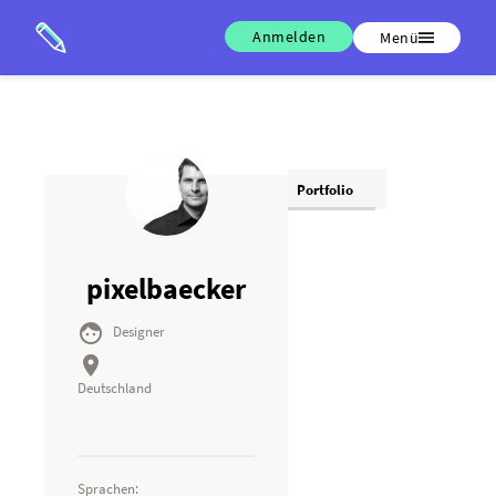
Anmelden
Menü
Portfolio
pixelbaecker

Designer

Deutschland
Sprachen: