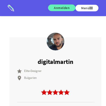
Anmelden
Menü
digitalmartin

Elite-Designer

Bulgarien