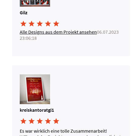
Gilz





Alle Designs aus dem Projekt ansehen
06.07.2023
23:06:18
kreiskantoratgi1





Es war wirklich eine tolle Zusammenarbeit!