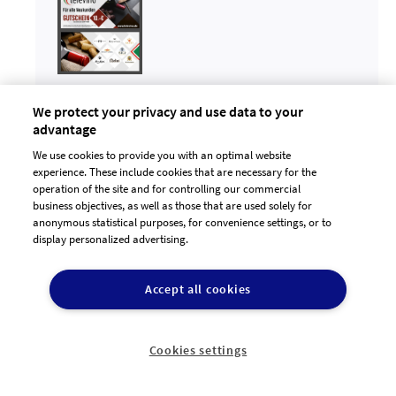
infote7
We protect your privacy and use data to your





advantage
Alle Designs aus dem Projekt ansehen
30.04.2018
We use cookies to provide you with an optimal website
11:20:11
experience. These include cookies that are necessary for the
operation of the site and for controlling our commercial
business objectives, as well as those that are used solely for
anonymous statistical purposes, for convenience settings, or to
display personalized advertising.
Accept all cookies
infola8
Cookies settings




