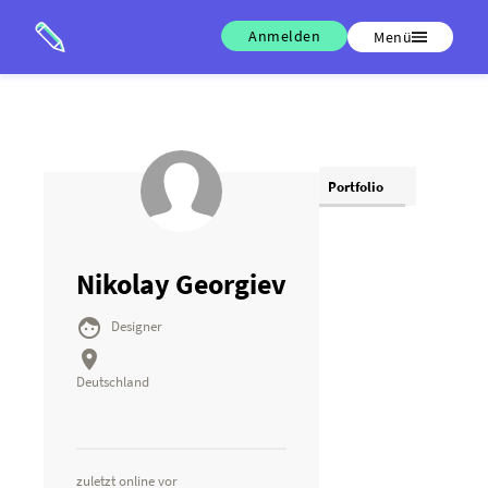
Anmelden
Menü
Portfolio
Nikolay Georgiev

Designer

Deutschland
zuletzt online vor