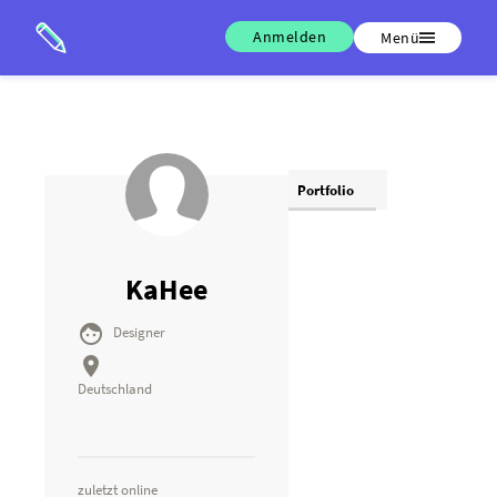
Anmelden
Menü
Portfolio
KaHee

Designer

Deutschland
zuletzt online