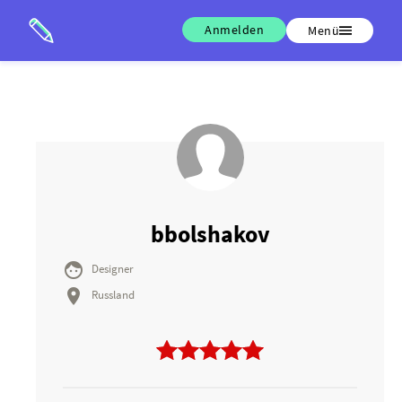
Anmelden
Menü
bbolshakov

Designer

Russland