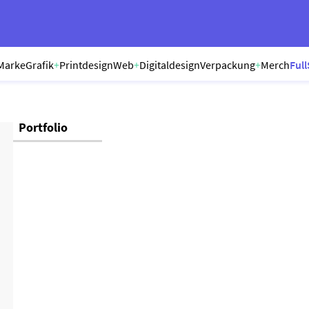
Marke
Grafik
+
Printdesign
Web
+
Digitaldesign
Verpackung
+
Merch
Full
Portfolio