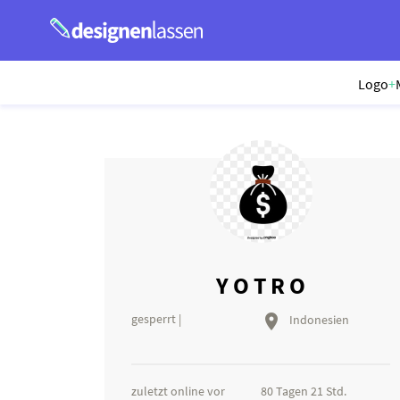
Logo
+
Y O T R O
gesperrt |

Indonesien
zuletzt online vor
80 Tagen 21 Std.