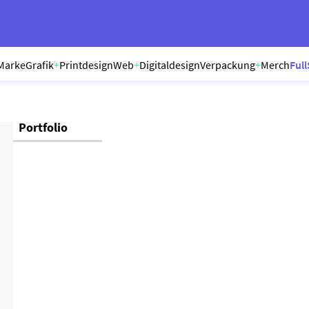
Marke
Grafik
+
Printdesign
Web
+
Digitaldesign
Verpackung
+
Merch
Full
Portfolio