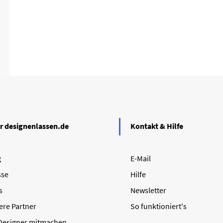
r designenlassen.de
Kontakt & Hilfe
g
E-Mail
sse
Hilfe
s
Newsletter
ere Partner
So funktioniert's
 Designer mitmachen