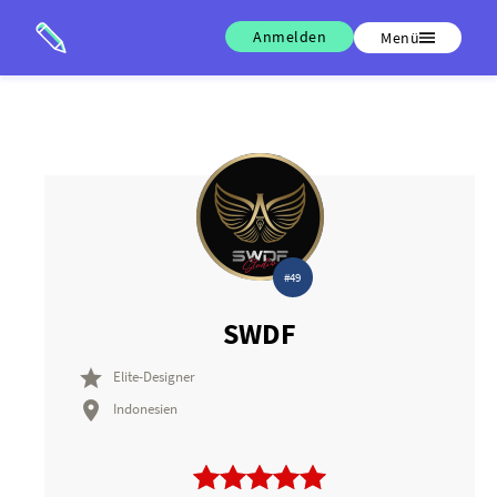
Anmelden
Menü
#49
SWDF

Elite-Designer

Indonesien