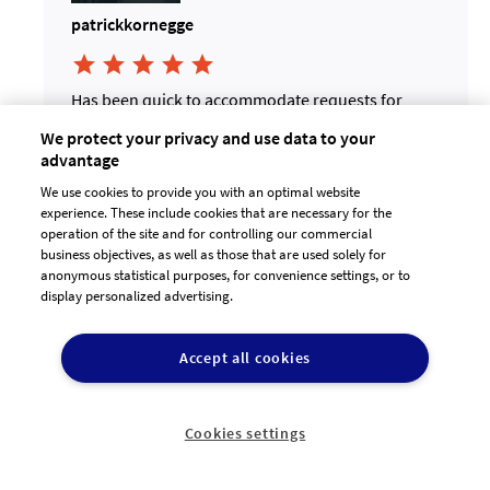
patrickkornegge





Has been quick to accommodate requests for
changes and has been very patient with our
We protect your privacy and use data to your
requests!
advantage
01.05.2022
Alle Designs aus dem Projekt ansehen
We use cookies to provide you with an optimal website
22:07:24
experience. These include cookies that are necessary for the
operation of the site and for controlling our commercial
business objectives, as well as those that are used solely for
anonymous statistical purposes, for convenience settings, or to
display personalized advertising.
Accept all cookies
Cookies settings
MHCorp