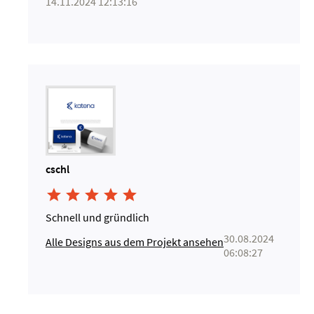
14.11.2024 12:13:16
cschl





Schnell und gründlich
30.08.2024
Alle Designs aus dem Projekt ansehen
06:08:27