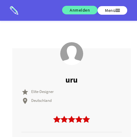
Anmelden
Menü
uru

Elite-Designer

Deutschland