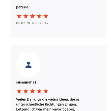
peterle





05.02.2016 09:28:42
susanneha2





Vielen Dank für die vielen Ideen, die in
unterschiedliche Richtungen gingen.
Letzendlich war mein Favorit dabei,