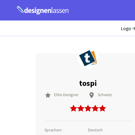
Logo
+
tospi


Elite-Designer
Schweiz
Sprachen:
Deutsch