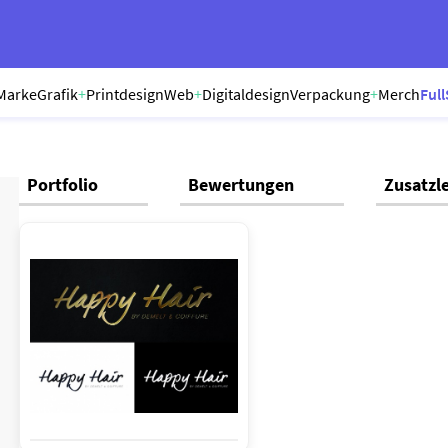
Marke
Grafik
+
Printdesign
Web
+
Digitaldesign
Verpackung
+
Merch
Full
Portfolio
Bewertungen
Zusatzl