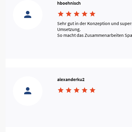
hboehnisch





Sehr gut in der Konzeption und supe
Umsetzung.
So macht das Zusammenarbeiten Spa
alexanderku2




