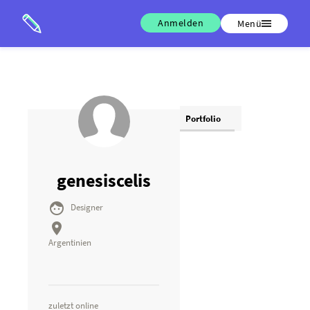
Anmelden
Menü
Portfolio
genesiscelis

Designer

Argentinien
zuletzt online