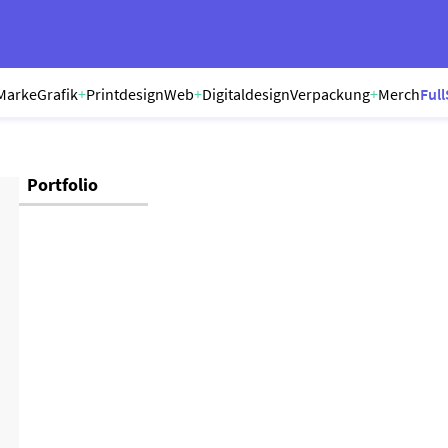
Marke
Grafik
+
Printdesign
Web
+
Digitaldesign
Verpackung
+
Merch
Full
Portfolio