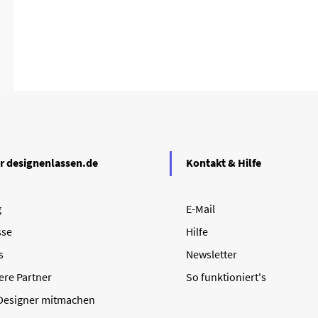
r designenlassen.de
Kontakt & Hilfe
g
E-Mail
sse
Hilfe
s
Newsletter
ere Partner
So funktioniert's
 Designer mitmachen