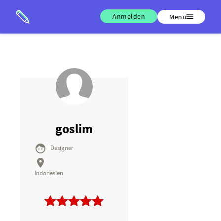
Anmelden
Menü
goslim

Designer

Indonesien