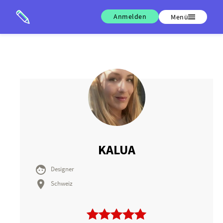
Anmelden
Menü
KALUA

Designer

Schweiz