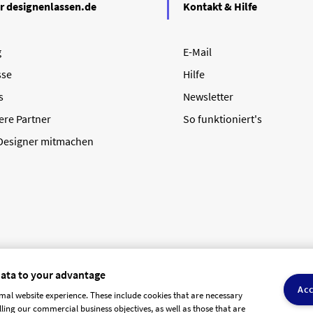
r designenlassen.de
Kontakt & Hilfe
g
E-Mail
sse
Hilfe
s
Newsletter
ere Partner
So funktioniert's
 Designer mitmachen
data to your advantage
Acc
mal website experience. These include cookies that are necessary
olling our commercial business objectives, as well as those that are