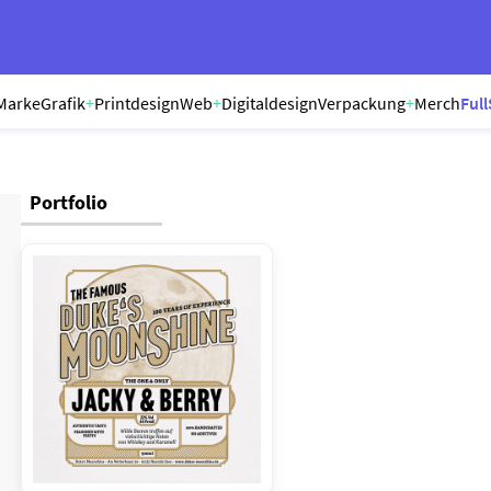
Marke
Grafik
+
Printdesign
Web
+
Digitaldesign
Verpackung
+
Merch
Full
Portfolio