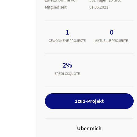
zuletzt online vor
552 Tagen 10 Std.
Mitglied seit
01.06.2023
1
0
GEWONNENE PROJEKTE
AKTUELLE PROJEKTE
2%
ERFOLGSQUOTE
1zu1-Projekt
Über mich