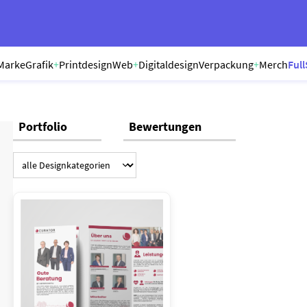
Marke
Grafik
+
Printdesign
Web
+
Digitaldesign
Verpackung
+
Merch
Full
Portfolio
Bewertungen