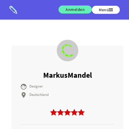
Anmelden
Menü
MarkusMandel

Designer

Deutschland