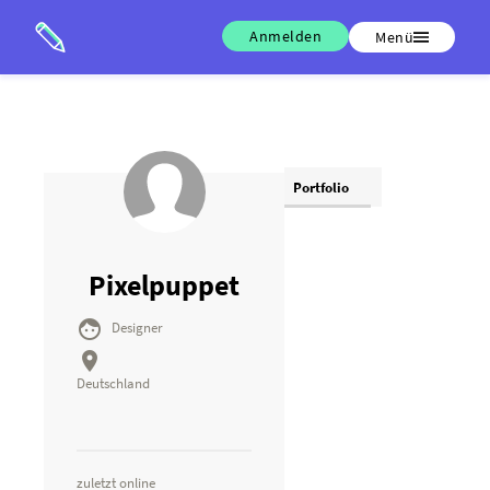
Anmelden
Menü
Portfolio
Pixelpuppet

Designer

Deutschland
zuletzt online