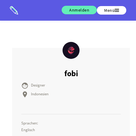
Anmelden
Menü
fobi

Designer

Indonesien
Sprachen:
Englisch