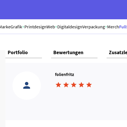
Marke
Grafik
+
Printdesign
Web
+
Digitaldesign
Verpackung
+
Merch
Full
Portfolio
Bewertungen
Zusatzl
folienfritz




