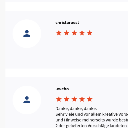
christaroest





uweho





Danke, danke, danke.
Sehr viele und vor allem kreative Vor
und Hinweise meinerseits wurde bestm
2 der gelieferten Vorschläge landeten 