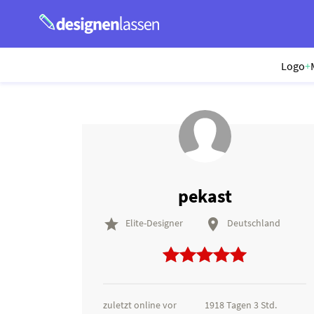
Logo
+
pekast


Elite-Designer
Deutschland
zuletzt online vor
1918 Tagen 3 Std.