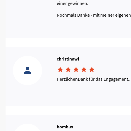
einer gewinnen.
Nochmals Danke - mit meiner eigenen Kr
christinawi





HerzlichenDank für das Engagement..
bombus