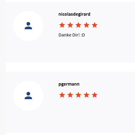
nicolasdegirard





Danke Dir! :D
pgermann




