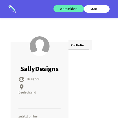
Anmelden
Menü
Portfolio
SallyDesigns

Designer

Deutschland
zuletzt online