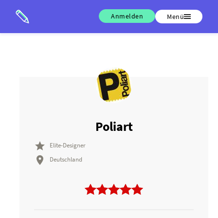
Anmelden
Menü
Poliart

Elite-Designer

Deutschland