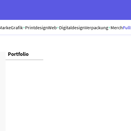
Marke
Grafik
+
Printdesign
Web
+
Digitaldesign
Verpackung
+
Merch
Full
Portfolio