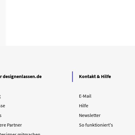
r designenlassen.de
Kontakt & Hilfe
g
E-Mail
sse
Hilfe
s
Newsletter
ere Partner
So funktioniert's
 Designer mitmachen