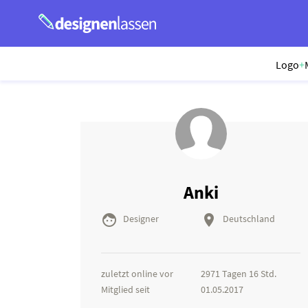
Logo
+
Anki


Designer
Deutschland
zuletzt online vor
2971 Tagen 16 Std.
Mitglied seit
01.05.2017