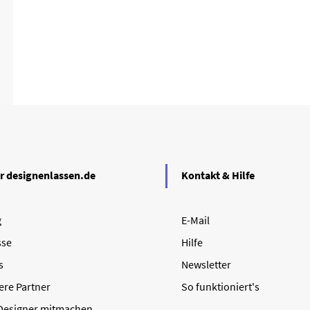
r designenlassen.de
Kontakt & Hilfe
g
E-Mail
sse
Hilfe
s
Newsletter
ere Partner
So funktioniert's
 Designer mitmachen