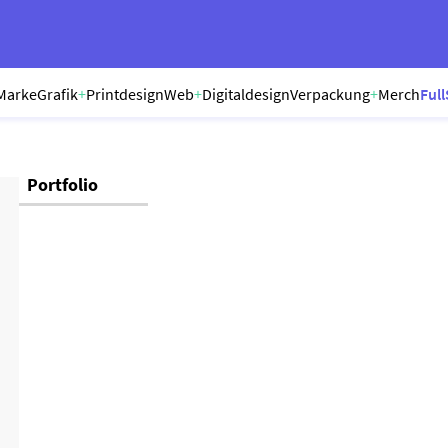
Marke
Grafik
+
Printdesign
Web
+
Digitaldesign
Verpackung
+
Merch
Full
Portfolio